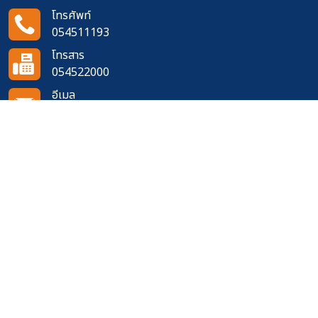
โทรศัพท์
054511193
โทรสาร
054522000
อีเมล
doh0200@doh.go.th
ติดตามเราได้ที่
จำนวนผู้เข้าชมเว็บไซต์
740